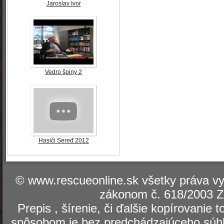
Jaroslav Ivor
Vedro špiny 2
Hasiči Sereď 2012
© www.rescueonline.sk všetky práva v
zákonom č. 618/2003 Z
Prepis , šírenie, či ďalšie kopírovanie
spôsobom je bez predchádzajúceho súhl