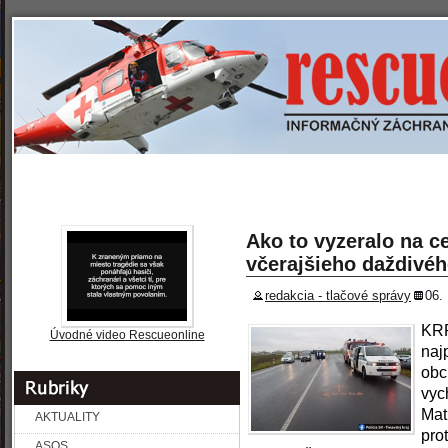
»
» REPORTÁŽE
» PREVENCIA
» ROZHOVORY
SPRAVODAJSTVO
Ako to vyzeralo na c
včerajšieho daždivéh
redakcia - tlačové správy
06.
KRP
Úvodné video Rescueonline
naj
obc
vyc
Ma
AKTUALITY
pro
ASOS