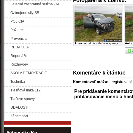
Fotogaléria k článku:
Letecká záchranná služba - ATE
Ozbrojené sily SR
POLÍCIA
Požiare
Prevencia
Autor:
redakcia - tlačové správy
Autor
REDAKCIA
Reportáže
Rozhovory
Komentáre k článku:
ŠKOLA DEMOKRACIE
Technika
Komentovať môžu:
registrovan
Tiesňová linka 112
Pre pridávanie komentáro
prihlasovacie meno a hes
Tlačové správy
UDALOSTI
Záchranári