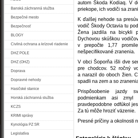
autom Škoda Kodiaq. V dô
Banská záchranná služba
priekope, ich vodiči sa zrani
Bezpečné mesto
K ďalšej nehode sa presúv
vodič Škody Octavia tu pod 
Bezpečnosť
Žena jazdila na bicykli 
BLOGY
Dychovou skúškou vodičovi 
Civilná ochrana a krízové riadenie
v prepočte 1,77 promile
nešpecifikované zranenia.
DHZ POLE
V obci Šoporňa išli dve se
DHZ (OHZ)
pre chodcov. 52 ročný vo
Doprava
a narazil do oboch žien. 
Dopravné nehody
spadli na zem a so zraneni
Hasičské stanice
Prispôsobenie jazdy s
podmienkam asi zmyl 
Horská záchranná služba
pravdepodobne odfúkol jes
KCZS
Za tú môže hroziť väzenie.
KRIMI správy
Presné príčiny a okolnosti n
Kynológia PZ SR
Legislatíva