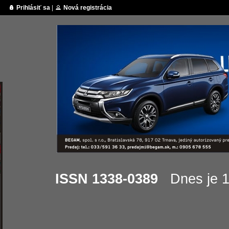
Prihlásiť sa
|
Nová registrácia
ISSN 1338-0389
Dnes je 12