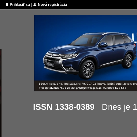
Prihlásiť sa
|
Nová registrácia
ISSN 1338-0389
Dnes je 12