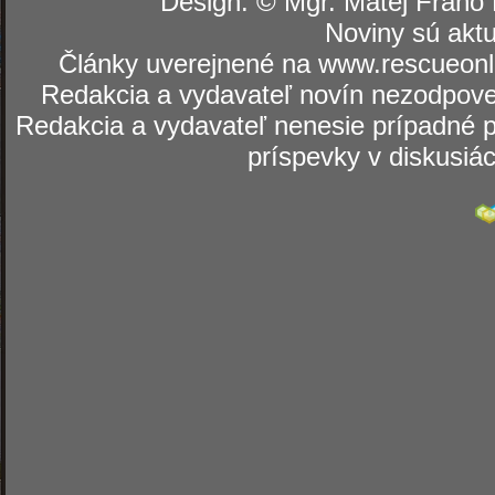
Design: © Mgr. Matej Fraňo 
Noviny sú aktu
Články uverejnené na www.rescueonli
Redakcia a vydavateľ novín nezodpoved
Redakcia a vydavateľ nenesie prípadné p
príspevky v diskusiá