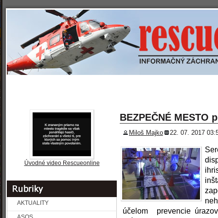
»
» REPORTÁŽE
» PREVENCIA
» ROZHOVORY
SPRAVODAJSTVO
BEZPEČNÉ MESTO pr
Miloš Majko
22. 07. 2017 03:
Ser
dis
Úvodné video Rescueonline
ihr
inš
zap
neh
AKTUALITY
účelom prevencie úrazov
ASOS