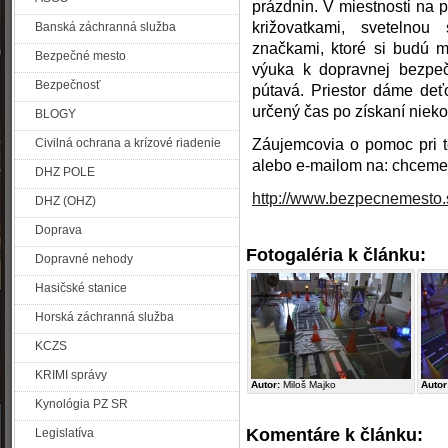
prázdnin. V miestnosti na
križovatkami, svetelnou
Banská záchranná služba
značkami, ktoré si budú 
Bezpečné mesto
výuka k dopravnej bezpeč
Bezpečnosť
pútavá. Priestor dáme deť
určený čas po získaní nieko
BLOGY
Civilná ochrana a krízové riadenie
Záujemcovia o pomoc pri te
alebo e-mailom na: chc
DHZ POLE
http://www.bezpecnemesto.
DHZ (OHZ)
Doprava
Fotogaléria k článku:
Dopravné nehody
Hasičské stanice
Horská záchranná služba
KCZS
KRIMI správy
Autor:
Miloš Majko
Autor
Kynológia PZ SR
Komentáre k článku:
Legislatíva