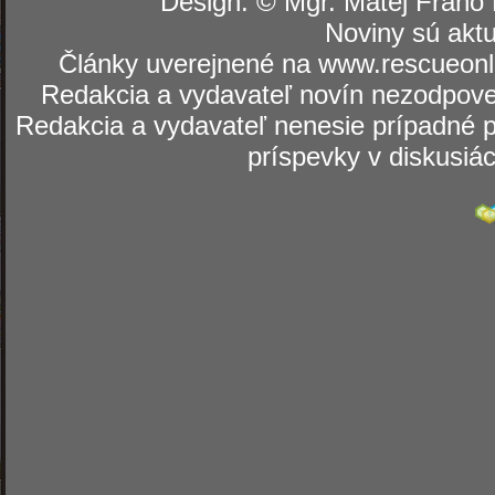
Design: © Mgr. Matej Fraňo 
Noviny sú aktu
Články uverejnené na www.rescueonli
Redakcia a vydavateľ novín nezodpoved
Redakcia a vydavateľ nenesie prípadné p
príspevky v diskusiá