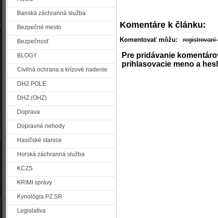
Banská záchranná služba
Komentáre k článku:
Bezpečné mesto
Komentovať môžu:
registrovan
Bezpečnosť
Pre pridávanie komentáro
BLOGY
prihlasovacie meno a hes
Civilná ochrana a krízové riadenie
DHZ POLE
DHZ (OHZ)
Doprava
Dopravné nehody
Hasičské stanice
Horská záchranná služba
KCZS
KRIMI správy
Kynológia PZ SR
Legislatíva