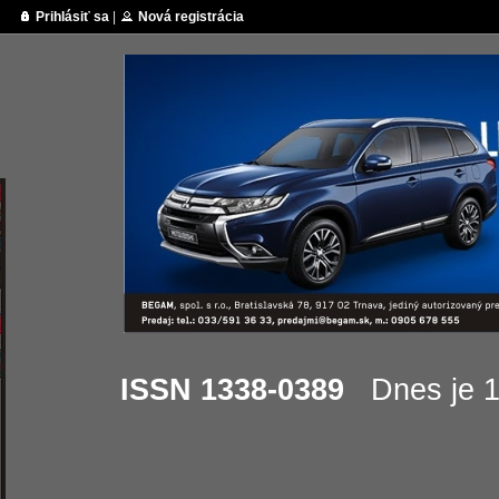
Prihlásiť sa
|
Nová registrácia
ISSN 1338-0389
Dnes je 12