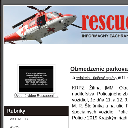
»
» REPORTÁŽE
» PREVENCIA
» ROZHOVORY
SPRAVODAJSTVO
Obmedzenie parkovan
redakcia - tlačové správy
11.
KRPZ Žilina |MM| Okre
riaditeľstva Policajného z
Úvodné video Rescueonline
vozidiel, že dňa 11. a 12.
M. R. Štefánika a na ulici
špeciálnych vozidiel Pol
Polície 2019 Krajským riadi
AKTUALITY
ASOS