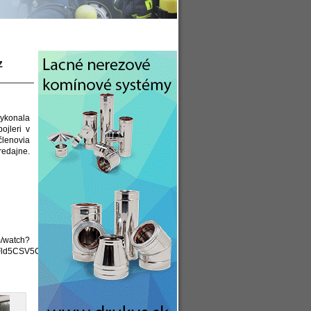
ONTAKT
z
ykonala
ojleri v
členovia
redajne.
watch?
IhFld5CSV5CAZsSJ6ViCzjLkEwaCQ