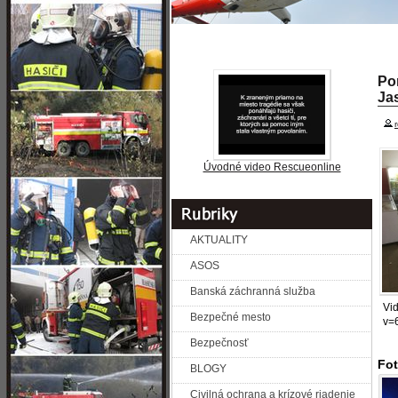
»
» REPORTÁŽE
» P
SPRAVODAJSTVO
Po
Ja
Úvodné video Rescueonline
AKTUALITY
ASOS
Banská záchranná služba
Vi
Bezpečné mesto
v=
Bezpečnosť
Fot
BLOGY
Civilná ochrana a krízové riadenie