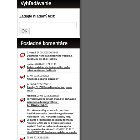
Zadajte hľadaný text:
ChoseS
17-05-2015 20:25:42:
Dopravná nehoda nákladného vozidla a
autobusu pri obci Tepličky
matias
20-04-2015 21:33:18:
Polícia zadržala dvojnásobného vraha
odsúdeného na doživotie
13-04-2015 18:42:02:
Návrh na podanie obžaloby
jh
04-04-2015 12:56:18:
Zásahy DHZO Pobedim pri odčerpávaní
vody
redakcia
30-03-2015 20:26:08:
Vo večerných hodinách mala byť zastavená
železničná doprava v Bytči -
AKTUALIZOVANÉ
Na takéto veci by sa nemala používať
hasičská technika. Je to iba vypočítavosť
niektorých ľudí. Na takéto zásahy maju
vodárne a kanalizacie špecialnu techniku
/vozidlo CAK/, ale to by bolo potrebné
zaplatiť. Keď sa niekomu doma upchá
žumpa alebo kanalizác
31-03-2015 15:46:31:
Hasiči DHZO Pobedim na nedeľnom zásahu
25-03-2015 21:13:58: