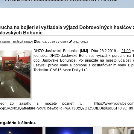
REVENCIA
» ROZHOVORY
» AKTUÁLNE TÉMY
» CHAT
» K
rucha na bojleri si vyžiadala výjazd Dobrovoľných hasičov 
slovských Bohuníc
redakcia - tlačové správy
01. 03. 2019 17:04:54
DHZ (OHZ)
DHZO Jaslovské Bohunice |MM| Dňa 28.2.2019 o
21:09
v
jednotka DHZO Jaslovské Bohunice výjazd k poruche na b
obci Jaslovské Bohunice. Po príjazde na miesto udalosti 
uzavreli prívod vody a pomohli s odstraňovaním vody z p
Technika: CAS15 Iveco Daily 1+3-
deo zo zásahu si môžete pozrieť tu: https://www.youtube.com/
65jxuVZNxuQ&feature=youtu.be&fbclid=IwAR3UzQ2DJZ5OfEDrgi8jqLGHj0ivC_
ogaléria k článku: