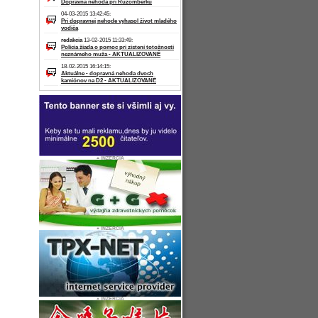
Dopravná nehoda pri Ružomberku
04-03-2015 13:42:45:
Pri dopravnej nehode vyhasol život mladého
vodiča
redakcia
13-02-2015 11:33:49:
Polícia žiada o pomoc pri zistení totožnosti
neznámeho muža - AKTUALIZOVANÉ
18-02-2015 16:14:15:
Aktuálne - dopravná nehoda dvoch
kamiónov na D2 - AKTUALIZOVANÉ