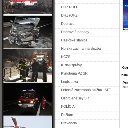
DHZ POLE
DHZ (OHZ)
Doprava
Aut
Dopravné nehody
Hasičské stanice
Horská záchranná služba
KCZS
KRIMI správy
Kom
Kynológia PZ SR
Kome
Legislatíva
Pre
hes
Letecká záchranná služba - ATE
Ozbrojené sily SR
POLÍCIA
Požiare
Prevencia