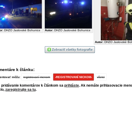
or:
DHZO Jaslovské Bohunice
Autor:
DHZO Jaslovské Bohunice
Autor:
DHZO Jaslovské Bo
entáre k článku:
ntovať môžu:
registrovaní menom
›REGISTROVANÍ NICKOM‹
všetci
 pridávanie komentárov k článkom sa
prihláste
. Ak nemáte prihlasovacie men
lo,
zaregistrujte sa tu
.