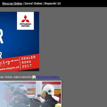
Rescue Online
|
Sereď Online
|
Reportér 24
uje:
Oskar, zajtra
Ľubomíra