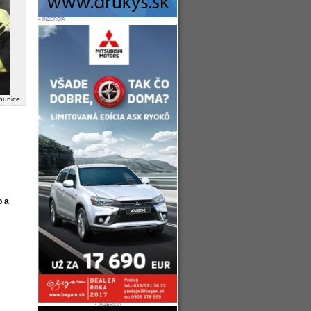
hunice
o a