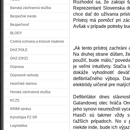
Rozhodol sa, že zakúpi šp
Reprezentant Slovenska dn
Banská záchranná služba
chce dať do uží
vania prís
Bezpečné mesto
Prístroj má pomôcť pri zá
Bezpečnosť
Avšak v prípade potreby bud
BLOGY
Civilná ochrana a krízové riadenie
„Ak tento prístroj zachráni
DHZ POLE
Na druhej strane dúfam, že
DHZ (OHZ)
použiť, bude málo,“ poveda
je veľmi intuitívny. Stačia 
Doprava
dokáže vyhodnotiť deväť
Dopravné nehody
defibrilačného výboja. Da
Hasičské stanice
elektródy určené pre malých
Horská záchranná služba
Defibrilátor dnes slávno
KCZS
Galandovej otec hráča Ond
jeho synovi neumožnili vyc
KRIMI správy
Hasiči sú takmer vždy s
Kynológia PZ SR
ťažších prípadoch. No v p
Legislatíva
niekde inde, bude ich výja