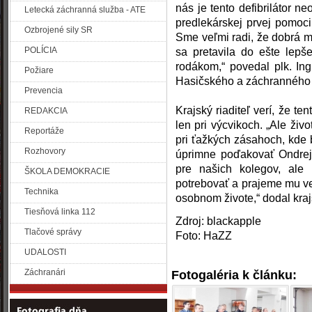
nás je tento defibrilátor 
Letecká záchranná služba - ATE
predlekárskej prvej pomoci
Ozbrojené sily SR
Sme veľmi radi, že dobrá 
POLÍCIA
sa pretavila do ešte lep
rodákom,“ povedal plk. Ing.
Požiare
Hasičského a záchranného 
Prevencia
Krajský riaditeľ verí, že te
REDAKCIA
len pri výcvikoch. „Ale živ
Reportáže
pri ťažkých zásahoch, kde
Rozhovory
úprimne poďakovať Ondrejo
pre našich kolegov, ale
ŠKOLA DEMOKRACIE
potrebovať a prajeme mu ve
Technika
osobnom živote,“ dodal krajs
Tiesňová linka 112
Zdroj: blackapple
Tlačové správy
Foto: HaZZ
UDALOSTI
Záchranári
Fotogaléria k článku: