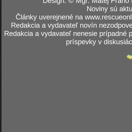
Design: © Mgr. Matej Fraňo 
Noviny sú aktu
Články uverejnené na www.rescueonli
Redakcia a vydavateľ novín nezodpoved
Redakcia a vydavateľ nenesie prípadné p
príspevky v diskusiá