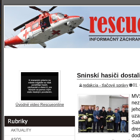
»
» REPORTÁŽE
» PREVENCIA
» ROZHOVORY
SPRAVODAJSTVO
Sninskí hasiči dostal
redakcia - tlačové správy
01.
MVS
nez
Úvodné video Rescueonline
jeh
uza
Sal
dre
AKTUALITY
dod
ASOS