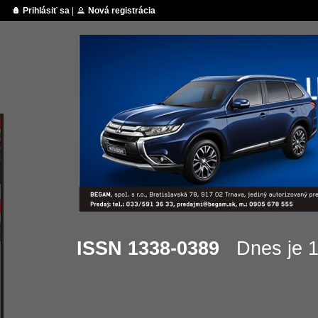
Prihlásiť sa
|
Nová registrácia
ISSN 1338-0389
Dnes je 12